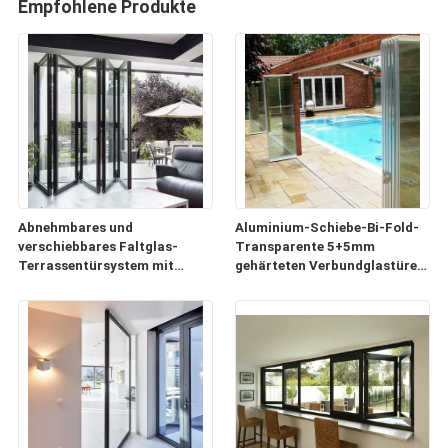
Empfohlene Produkte
Abnehmbares und
Aluminium-Schiebe-Bi-Fold-
verschiebbares Faltglas-
Transparente 5+5mm
Terrassentürsystem mit
gehärteten Verbundglastüren
Aluminiumrahmen
für Trennbalkon