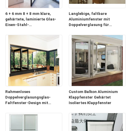
6 + 6 mm 8 + 8 mm klare,
Langlebige, faltbare
gehärtete, laminierte Glas-
Aluminiumfenster mit
Eisen-Stahl-
Doppelverglasung für
Sicherheitsdrehtür
gewerbliche und private
Zwecke
Rahmenloses
Custom Balkon Aluminium
Doppelverglasungsglas-
Klappfenster Gehärtet
Faltfenster-Design mit
Isoliertes Klappfenster
Zubehör-
Produktionsunternehmen