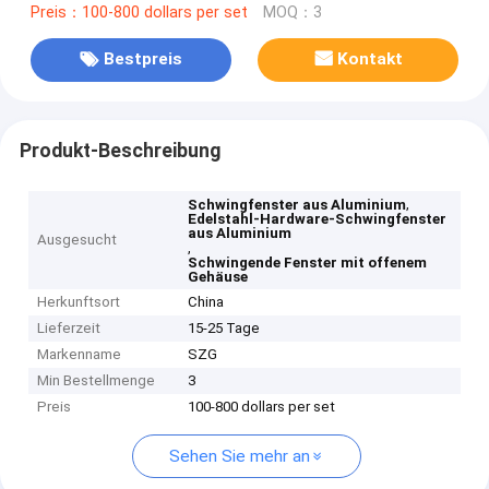
Preis：100-800 dollars per set
MOQ：3
Bestpreis
Kontakt
Produkt-Beschreibung
,
Schwingfenster aus Aluminium
Edelstahl-Hardware-Schwingfenster
aus Aluminium
Ausgesucht
,
Schwingende Fenster mit offenem
Gehäuse
Herkunftsort
China
Lieferzeit
15-25 Tage
Markenname
SZG
Min Bestellmenge
3
Preis
100-800 dollars per set
Sehen Sie mehr an