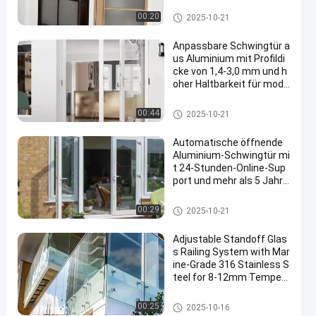
em Schloss
Schwingende Tür aus Alumini
00:20
2025-10-21
um
Anpassbare Schwingtür a
us Aluminium mit Profildi
cke von 1,4-3,0 mm und h
oher Haltbarkeit für mode
rne Räume
Schwingende Tür aus Alumini
00:44
2025-10-21
um
Automatische öffnende
Aluminium-Schwingtür mi
t 24-Stunden-Online-Sup
port und mehr als 5 Jahre
n Garantie
Schwingende Tür aus Alumini
00:29
2025-10-21
um
Adjustable Standoff Glas
s Railing System with Mar
ine-Grade 316 Stainless S
teel for 8-12mm Temper
ed Glass
mit der Eisenbahn befördernde
00:25
2025-10-16
s Glassystem