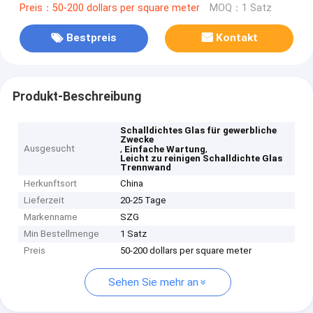
Preis：50-200 dollars per square meter
MOQ：1 Satz
Bestpreis
Kontakt
Produkt-Beschreibung
Schalldichtes Glas für gewerbliche
Zwecke
Ausgesucht
,
,
Einfache Wartung
Leicht zu reinigen Schalldichte Glas
Trennwand
Herkunftsort
China
Lieferzeit
20-25 Tage
Markenname
SZG
Min Bestellmenge
1 Satz
Preis
50-200 dollars per square meter
Sehen Sie mehr an