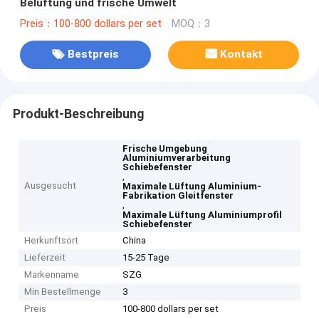
Belüftung und frische Umwelt
Preis：100-800 dollars per set
MOQ：3
Bestpreis
Kontakt
Produkt-Beschreibung
Frische Umgebung
Aluminiumverarbeitung
Schiebefenster
,
Ausgesucht
Maximale Lüftung Aluminium-
Fabrikation Gleitfenster
,
Maximale Lüftung Aluminiumprofil
Schiebefenster
Herkunftsort
China
Lieferzeit
15-25 Tage
Markenname
SZG
Min Bestellmenge
3
Preis
100-800 dollars per set