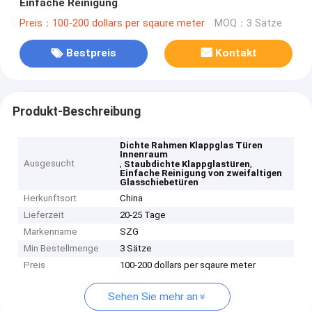
Einfache Reinigung
Preis：100-200 dollars per sqaure meter
MOQ：3 Sätze
Bestpreis
Kontakt
Produkt-Beschreibung
Dichte Rahmen Klappglas Türen
Innenraum
Ausgesucht
,
,
Staubdichte Klappglastüren
Einfache Reinigung von zweifaltigen
Glasschiebetüren
Herkunftsort
China
Lieferzeit
20-25 Tage
Markenname
SZG
Min Bestellmenge
3 Sätze
Preis
100-200 dollars per sqaure meter
Sehen Sie mehr an