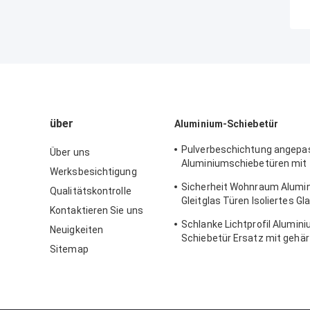
über
Aluminium-Schiebetür
Pulverbeschichtung angepa
Über uns
Aluminiumschiebetüren mit
Werksbesichtigung
Aluminiumprofil
Sicherheit Wohnraum Alumi
Qualitätskontrolle
Gleitglas Türen Isoliertes Gl
Kontaktieren Sie uns
thermischem Bruchprofil
Schlanke Lichtprofil Alumin
Neuigkeiten
Schiebetür Ersatz mit gehä
Sitemap
klarem Glas