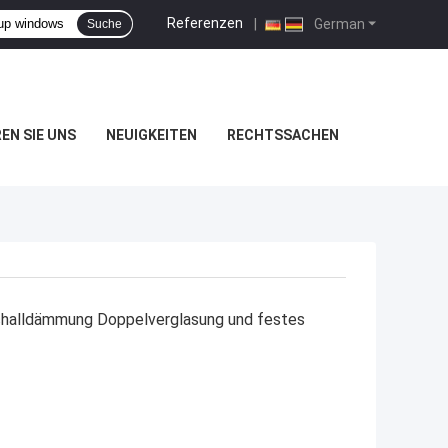
Referenzen
|
German
Suche
EN SIE UNS
NEUIGKEITEN
RECHTSSACHEN
challdämmung Doppelverglasung und festes